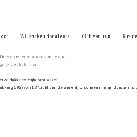
door
Wij zoeken donateurs
Club van 100
Busin
at kan op ieder moment van de dag.
elijk voorbij komen.
verzoek@christelijkeomroep.nl
wekking 595)
van
08 'Licht van de wereld, U scheen in mijn duisternis'