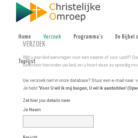
Home
Verzoek
Programma’s
De Bijbel 
VERZOEK
Wilt u een lied aanvragen voor een naaste of voor uzelf? D
Toplijst
Selecteer hieronder uw lied, en u hoort deze zo spoedig mog
Uw verzoek niet in onze database? Stuur een e-mail naar: 
Je hebt
'Voor U wil ik mij buigen, U wil ik aanbidden' (Op
Zet hier jou details neer
Je Naam
Bericht